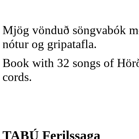
Mjög vönduð söngvabók með
nótur og gripatafla.
Book with 32 songs of Hörðu
cords.
TABÚ Ferilssaga