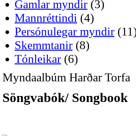
Gamlar myndir
(3)
Mannréttindi
(4)
Persónulegar myndir
(11
Skemmtanir
(8)
Tónleikar
(6)
Myndaalbúm Harðar Torfa
Söngvabók/ Songbook