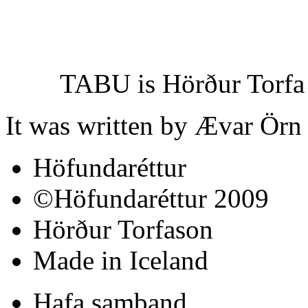
TABU is Hörður Torfa bi
It was written by Ævar Örn
Höfundaréttur
©Höfundaréttur 2009
Hörður Torfason
Made in Iceland
Hafa samband